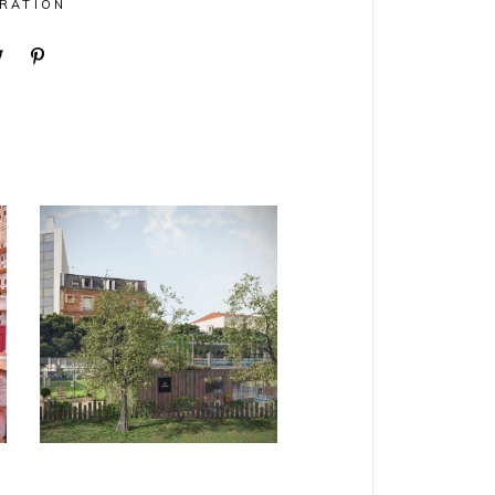
IRATION
PARTICULIERS
Casa Padel /
Asnières