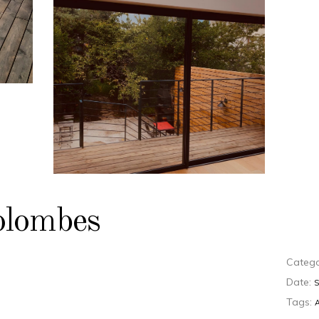
olombes
Catego
Date:
Tags: