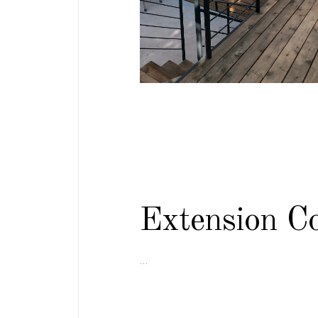
Extension C
…